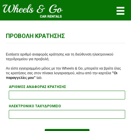
ΣΎΝΔΕΣΗ ΜΈΛΟΥΣ
ΠΡΟΒΟΛΉ ΚΡΆΤΗΣΗΣ
Όνομα χρήστη
Εισάγετε αριθμό αναφοράς κράτησης και τη διεύθυνση ηλεκτρονικού
ταχυδρομείου για προβολή.
Κωδικός πρόσβασης
Αν είστε εγγεγραμμένο μέλος με την Wheels & Go, μπορείτε να βρείτε όλες
τις κρατήσεις σας στον πίνακα λογαριασμού, κάτω από την καρτέλα
"Οι
παραγγελίες μου"
tab.
ΣΎΝΔΕΣΗ
ΑΡΙΘΜΌΣ ΑΝΑΦΟΡΆΣ ΚΡΆΤΗΣΗΣ
Ανάκτηση κωδικού
ΗΛΕΚΤΡΟΝΙΚΌ ΤΑΧΥΔΡΟΜΕΊΟ
Δεν είστε μέλος; Εγγραφείτε τώρα!